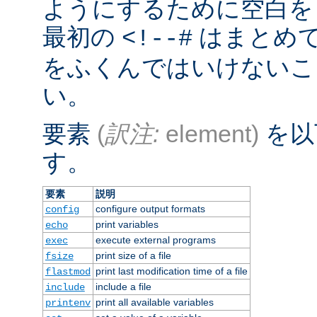
ようにするために空白を
最初の
はまとめ
<!--#
をふくんではいけないこ
い。
要素
(
訳注:
element)
を以
す。
要素
説明
configure output formats
config
print variables
echo
execute external programs
exec
print size of a file
fsize
print last modification time of a file
flastmod
include a file
include
print all available variables
printenv