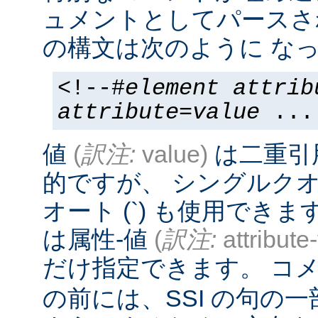
ュメントとしてパースさ
の構文は次のように なっ
<!--#
element
attrib
attribute
=
value
...
値
(
訳注:
value)
は二重引
的ですが、 シングルクオー
オート (`) も使用でき
は属性-値
(
訳注:
attribute
だけ指定できます。 コメ
の前には、SSI の句の