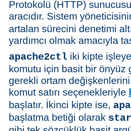
Protokolü (HTTP) sunucusu 
aracıdır. Sistem yöneticisi
artalan sürecini denetimi al
yardımcı olmak amacıyla tas
iki kipte işleye
apache2ctl
komutu için basit bir önyüz 
gerekli ortam değişkenlerini 
komut satırı seçenekleriyle
başlatır. İkinci kipte ise,
apa
başlatma betiği olarak
sta
gibi tek sözcüklük basit arg