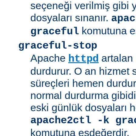
seçeneği verilmiş gibi
dosyaları sınanır.
apac
komutuna eş
graceful
graceful-stop
Apache
artalan
httpd
durdurur. O an hizmet
süreçleri hemen durdu
normal durdurma gibidir
eski günlük dosyaları 
apache2ctl -k gra
komutuna eşdeğerdir.