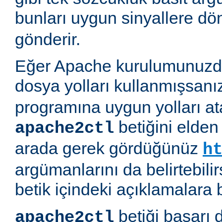
bunları uygun sinyallere d
gönderir.
Eğer Apache kurulumunuzda
dosya yolları kullanmışsanı
programına uygun yolları at
betiğini elden
apache2ctl
arada gerek gördüğünüz
h
argümanlarını da belirtebilirs
betik içindeki açıklamalara 
betiği başarı 
apache2ctl