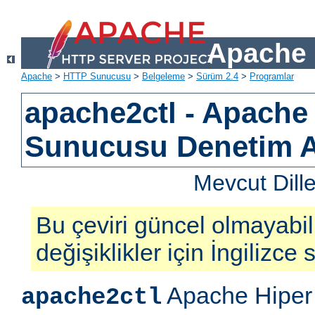
Apache 
Apache
>
HTTP Sunucusu
>
Belgeleme
>
Sürüm 2.4
>
Programlar
apache2ctl - Apach
Sunucusu Denetim 
Mevcut Dill
Bu çeviri güncel olmayabil
değişiklikler için İngilizce
Apache Hiper 
apache2ctl