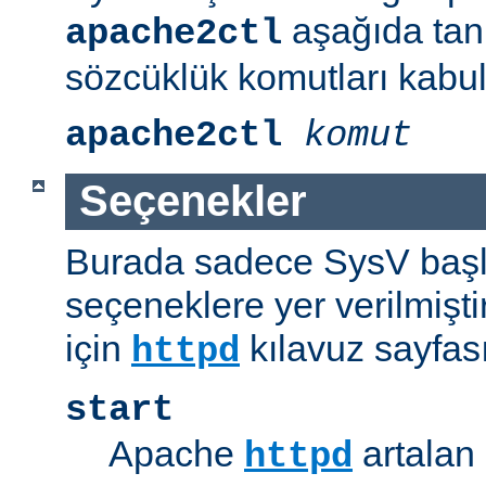
aşağıda tanı
apache2ctl
sözcüklük komutları kabul
apache2ctl
komut
Seçenekler
Burada sadece SysV başl
seçeneklere yer verilmişt
için
kılavuz sayfas
httpd
start
Apache
artalan 
httpd