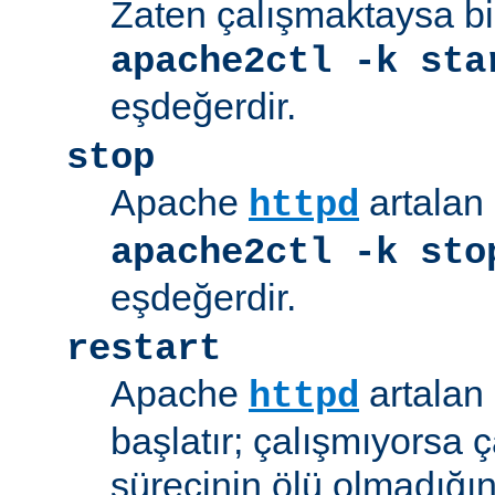
Zaten çalışmaktaysa bir
apache2ctl -k sta
eşdeğerdir.
stop
Apache
artalan 
httpd
apache2ctl -k sto
eşdeğerdir.
restart
Apache
artalan 
httpd
başlatır; çalışmıyorsa çal
sürecinin ölü olmadığı