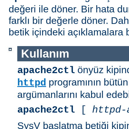
değeri ile döner. Bir hata d
farklı bir değerle döner. Daha
betik içindeki açıklamalara 
Kullanım
önyüz kipind
apache2ctl
programının bütün 
httpd
argümanlarını kabul edebil
apache2ctl
[
httpd-
SysV başlatma betiği kipi