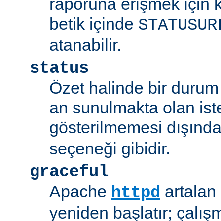
raporuna erişmek için 
betik içinde
STATUSUR
atanabilir.
status
Özet halinde bir durum 
an sunulmakta olan ist
gösterilmemesi dışınd
seçeneği gibidir.
graceful
Apache
artalan
httpd
yeniden başlatır; çalışmı