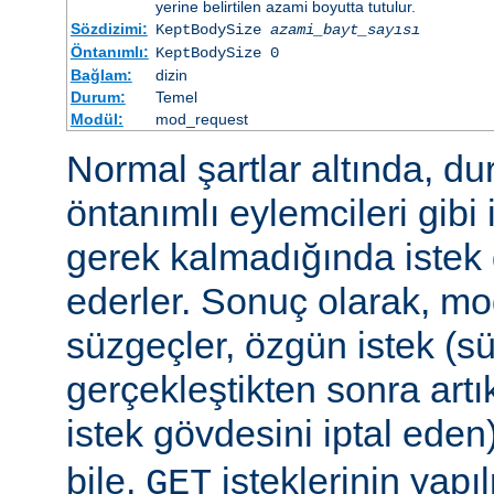
yerine belirtilen azami boyutta tutulur.
Sözdizimi:
KeptBodySize
azami_bayt_sayısı
Öntanımlı:
KeptBodySize 0
Bağlam:
dizin
Durum:
Temel
Modül:
mod_request
Normal şartlar altında, d
öntanımlı eylemcileri gibi 
gerek kalmadığında istek 
ederler. Sonuç olarak, mo
süzgeçler, özgün istek (s
gerçekleştikten sonra art
istek gövdesini iptal eden
bile,
isteklerinin yap
GET