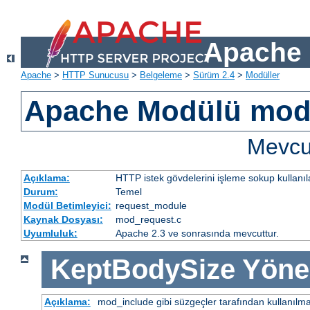
Apache 
Apache
>
HTTP Sunucusu
>
Belgeleme
>
Sürüm 2.4
>
Modüller
Apache Modülü mod
Mevcut
Açıklama:
HTTP istek gövdelerini işleme sokup kullanıla
Durum:
Temel
Modül Betimleyici:
request_module
Kaynak Dosyası:
mod_request.c
Uyumluluk:
Apache 2.3 ve sonrasında mevcuttur.
KeptBodySize
Yöne
Açıklama:
mod_include gibi süzgeçler tarafından kullanılma 