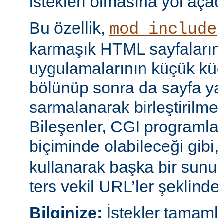
istekleri olmasına yol açac
Bu özellik,
mod_include
karmaşık HTML sayfaların
uygulamalarının küçük kü
bölünüp sonra da sayfa yap
sarmalanarak birleştirilm
Bileşenler, CGI programları
biçiminde olabileceği gibi
kullanarak başka bir sun
ters vekil URL’ler şeklinde 
Bilginize:
İstekler tamam