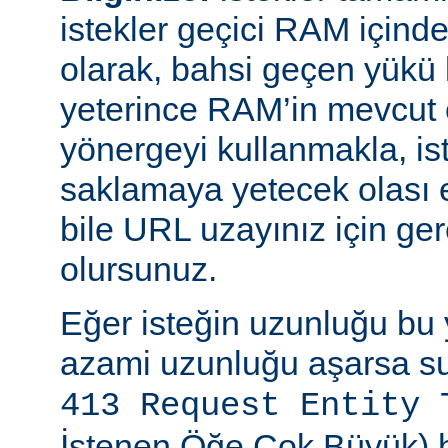
istekler geçici RAM içinde b
olarak, bahsi geçen yükü 
yeterince RAM’in mevcut 
yönergeyi kullanmakla, is
saklamaya yetecek olası 
bile URL uzayınız için ger
olursunuz.
Eğer isteğin uzunluğu bu 
azami uzunluğu aşarsa su
413 Request Entity 
İstenen Öğe Çok Büyük) h