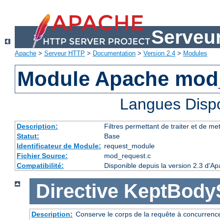
Serveu
Apache
>
Serveur HTTP
>
Documentation
>
Version 2.4
>
Modules
Module Apache mod
Langues Disp
Description:
Filtres permettant de traiter et de m
Statut:
Base
Identificateur de Module:
request_module
Fichier Source:
mod_request.c
Compatibilité:
Disponible depuis la version 2.3 d'A
Directive
KeptBody
Description:
Conserve le corps de la requête à concurrence 