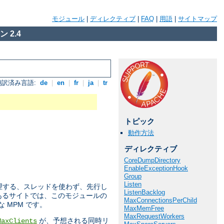
モジュール
|
ディレクティブ
|
FAQ
|
用語
|
サイトマップ
 2.4
翻訳済み言語:
de
|
en
|
fr
|
ja
|
tr
トピック
動作方法
ディレクティブ
CoreDumpDirectory
EnableExceptionHook
Group
Listen
トを処理する、スレッドを使わず、先行し
ListenBacklog
のあるサイトでは、このモジュールの
MaxConnectionsPerChild
MPM です。
MaxMemFree
MaxRequestWorkers
が、予想される同時リ
MaxClients