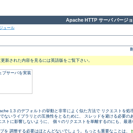
Apache HTTP サーバ バージョン
ジュール
近更新された内容を見るには英語版をご覧下さい。
ウェブサーバを実装
 Apache 1.3 のデフォルトの挙動と非常によく似た方法で リクエス
セーフでないライブラリとの互換性をとるために、 スレッドを避ける必要
ストに影響しないように、 個々のリクエストを単離するのにも、最適な 
ティブを 調整する必要はほとんどないでしょう。もっとも重要なことは、