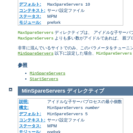
デフォルト:
MaxSpareServers 10
コンテキスト:
サーバ設定ファイル
ステータス:
MPM
モジュール:
prefork
ディレクティブは、
アイドルな
子サーバ
MaxSpareServers
よりも多い数がアイドルであれば、 親プロセ
MaxSpareServers
非常に混んでいるサイトでのみ、このパラメータをチューニン
以下に設定した場合、
MinSpareServers
MinSpareServers
参照
MinSpareServers
StartServers
MinSpareServers
ディレクティブ
説明:
アイドルな子サーバプロセスの最小個数
構文:
MinSpareServers
number
デフォルト:
MinSpareServers 5
コンテキスト:
サーバ設定ファイル
ステータス:
MPM
モジュール:
prefork