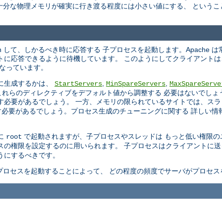
十分な物理メモリが確実に行き渡る程度には小さい値にする、 というこ
en して、しかるべき時に応答する 子プロセスを起動します。Apache 
トに応答できるように待機しています。 このようにしてクライアント
 なっています。
に生成するかは、
,
,
StartServers
MinSpareServers
MaxSpareServe
はこれらのディレクティブをデフォルト値から調整する 必要はないでしょう。
す必要があるでしょう。 一方、メモリの限られているサイトでは、スラ
必要があるでしょう。プロセス生成のチューニングに関する 詳しい情
めに
で起動されますが、子プロセスやスレッドは もっと低い権限のユー
root
プロセスの権限を設定するのに用いられます。 子プロセスはクライアントに
うにするべきです。
プロセスを起動することによって、 どの程度の頻度でサーバがプロセス