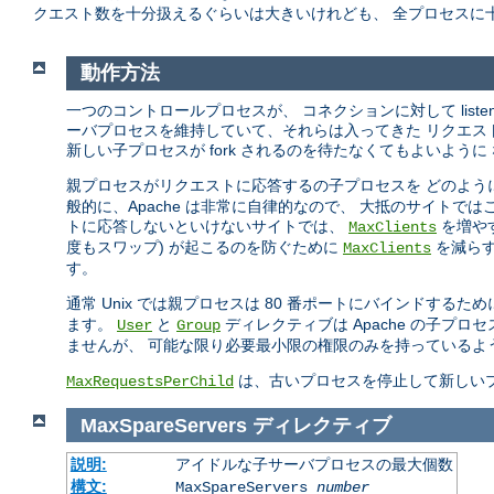
クエスト数を十分扱えるぐらいは大きいけれども、 全プロセスに
動作方法
一つのコントロールプロセスが、 コネクションに対して list
ーバプロセスを維持していて、それらは入ってきた リクエス
新しい子プロセスが fork されるのを待たなくてもよいように
親プロセスがリクエストに応答するの子プロセスを どのよう
般的に、Apache は非常に自律的なので、 大抵のサイトで
トに応答しないといけないサイトでは、
を増や
MaxClients
度もスワップ) が起こるのを防ぐために
を減らす
MaxClients
す。
通常 Unix では親プロセスは 80 番ポートにバインドするた
ます。
と
ディレクティブは Apache の子
User
Group
ませんが、 可能な限り必要最小限の権限のみを持っているよ
は、古いプロセスを停止して新しい
MaxRequestsPerChild
MaxSpareServers
ディレクティブ
説明:
アイドルな子サーバプロセスの最大個数
構文:
MaxSpareServers
number