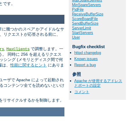
MaxSpareServers
とです。
MinSpareServers
PidFile
ReceiveBufferSize
ScoreBoardFile
SendBufferSize
ServerLimit
は常に幾つかの
スペア
かアイドルなサ
StartServers
は、リクエストが応答される前に、
User
Bugfix checklist
,
で調整します。一
rs
MaxClients
httpd changelog
 同時に 256 を超えるリクエス
Known issues
ッシング (メモリとディスク間で何
報は、
性能に関するヒント
にありま
Report a bug
参照
ザで Apache によって起動され
Apache が使用するアドレス
送るコンテンツ全てを読めないといけ
とポートの設定
コメント
をリサイクルするかを制御します。