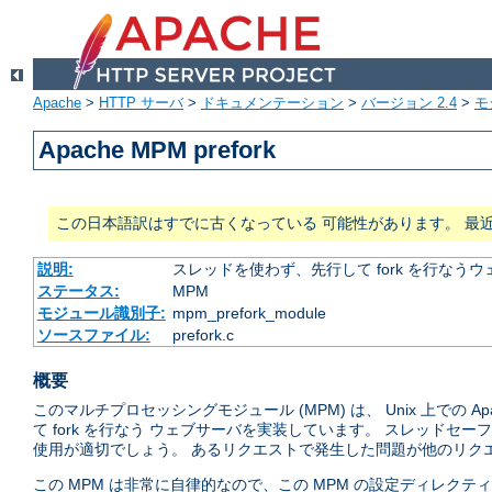
Apache
>
HTTP サーバ
>
ドキュメンテーション
>
バージョン 2.4
>
モ
Apache MPM prefork
この日本語訳はすでに古くなっている 可能性があります。 最
説明:
スレッドを使わず、先行して fork を行なう
ステータス:
MPM
モジュール識別子:
mpm_prefork_module
ソースファイル:
prefork.c
概要
このマルチプロセッシングモジュール (MPM) は、 Unix 上での
て fork を行なう ウェブサーバを実装しています。 スレッド
使用が適切でしょう。 あるリクエストで発生した問題が他のリクエ
この MPM は非常に自律的なので、この MPM の設定ディレク