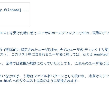
y-filename
] ...
エストを受けた時に使う ユーザのホームディレクトリ中の、実際のディ
照) で明示的に 指定されたユーザ以外の
全ての
ユーザ名-ディレクトリ変
スト。 このリスト中に含まれるユーザ名に対しては、たとえ
enabled
。 全体では変換が無効になっていたとしても、 これらのユーザ名に
ていなければ、 引数はファイル名パターンとして扱われ、 名前からデ
へのリクエストは次のように変換されます:
o.html