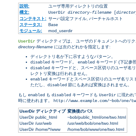
説明:
ユーザ専用ディレクトリの位置
構文:
UserDir
directory-filename
[
director
コンテキスト:
サーバ設定ファイル, バーチャルホスト
ステータス:
Base
モジュール:
mod_userdir
ディレクティブは、 ユーザのドキュメントへのリク
UserDir
directory-filename
には次のどれかを指定します:
ディレクトリ名か下に示すようなパターン。
キーワード。
キーワード (下記参
disabled
enabled
キーワードと、スペース区切りのユーザ名リ
disabled
レクトリ変換は行われません。
キーワードとスペース区切りのユーザ名リスト
enabled
ただし、
節にもあれば変換はされません。
disabled
もし
も
キーワードも
に現われ
enabled
disabled
UserDir
時に使われます。
http://www.example.com/~bob/one/tw
UserDir ディレクティブ
変換後のパス
UserDir public_html
~bob/public_html/one/two.html
UserDir /usr/web
/usr/web/bob/one/two.html
UserDir /home/*/www
/home/bob/www/one/two.html