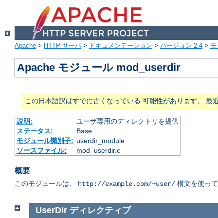
Apache
>
HTTP サーバ
>
ドキュメンテーション
>
バージョン 2.4
>
モ
Apache モジュール mod_userdir
この日本語訳はすでに古くなっている 可能性があります。 最
説明:
ユーザ専用のディレクトリを提供
ステータス:
Base
モジュール識別子:
userdir_module
ソースファイル:
mod_userdir.c
概要
このモジュールは、
構文を使って
http://example.com/~user/
UserDir
ディレクティブ