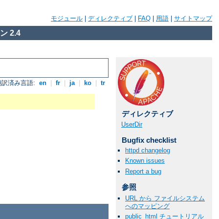
モジュール
|
ディレクティブ
|
FAQ
|
用語
|
サイトマップ
 2.4
翻訳済み言語:
en
|
fr
|
ja
|
ko
|
tr
ディレクティブ
UserDir
Bugfix checklist
httpd changelog
Known issues
Report a bug
参照
URL から ファイルシステム
へのマッピング
public_html チュートリアル