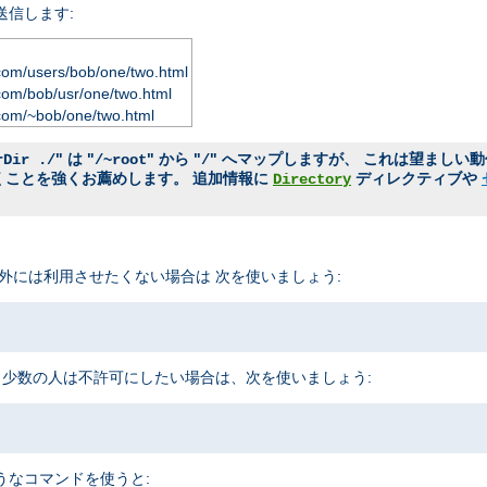
送信します:
com/users/bob/one/two.html
com/bob/usr/one/two.html
com/~bob/one/two.html
" は "
" から "
" へマップしますが、 これは望ましい
rDir ./
/~root
/
おくことを強くお薦めします。 追加情報に
ディレクティブや
Directory
外には利用させたくない場合は 次を使いましょう:
 少数の人は不許可にしたい場合は、次を使いましょう:
うなコマンドを使うと: