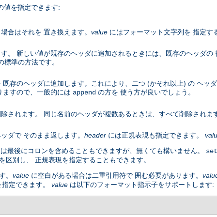
の値を指定できます:
場合はそれを 置き換えます。
value
にはフォーマット文字列を 指定す
す。 新しい値が既存のヘッダに追加されるときには、既存のヘッダの
 の標準の方法です。
既存のヘッダに追加します。これにより、二つ (かそれ以上) の ヘッ
りますので、一般的には
の方を 使う方が良いでしょう。
append
除されます。 同じ名前のヘッダが複数あるときは、すべて削除されま
ッダで そのまま返します。
header
には正規表現も指定できます。
val
名には最後にコロンを含めることもできますが、無くても構いません。
se
を区別し、 正規表現を指定することもできます。
す。
value
に空白がある場合は二重引用符で 囲む必要があります。
valu
を指定できます。
value
は以下のフォーマット指示子をサポートします: