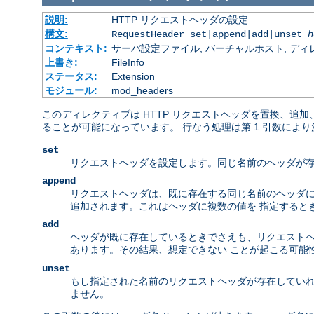
説明:
HTTP リクエストヘッダの設定
構文:
RequestHeader set|append|add|unset
h
コンテキスト:
サーバ設定ファイル, バーチャルホスト, ディレクトリ
上書き:
FileInfo
ステータス:
Extension
モジュール:
mod_headers
このディレクティブは HTTP リクエストヘッダを置換、追
ることが可能になっています。 行なう処理は第 1 引数によ
set
リクエストヘッダを設定します。同じ名前のヘッダが存
append
リクエストヘッダは、既に存在する同じ名前のヘッダに
追加されます。これはヘッダに複数の値を 指定するときの
add
ヘッダが既に存在しているときでさえも、リクエストヘッ
あります。その結果、想定できない ことが起こる可能
unset
もし指定された名前のリクエストヘッダが存在していれ
ません。