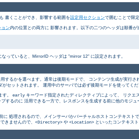
も 書くことができ、影響する範囲を
設定用セクション
で囲むことで限定
ション
内の位置との両方に 影響されます。以下の二つのヘッダは順番が逆
いると、MirrorID ヘッダは "mirror 12" に設定されます。
適用するかを選べます。通常は後期モードで、 コンテンツ生成が実行さ
ダがセットされます。 運用中のサーバでは必ず後期モードを使ってくだ
ます。
キーワード指定されたディレクティブによって、 リクエス
early
プするのに 活用できる一方で、レスポンスを生成する前に他のモジュ
れる前に 処理されるので、メインサーバかバーチャルホストコンテキスト
とはできませんので、
や
といったコンテキスト
<Directory>
<Location>