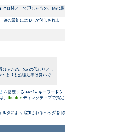
た 時間をマイクロ秒として現したもの。値の最
。 値の最初には
が付加されま
D=
避けるため、
の代わりとし
%e
よりも処理効率は良いで
%s
理
を指定する
キーワードを
early
は、
ディレクティブで指定
Header
ィルタにより追加されるヘッダを 除