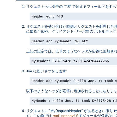
リクエストヘッダ中の "TS" で始まるフィールドをすべ
Header echo ^TS
リクエストを受け付けた時刻とリクエストを処理した
に知るためや、クライアント-サーバ間の ボトルネッ
Header add MyHeader "%D %t"
上記の設定では、以下のようなヘッダが応答に追加され
MyHeader: D=3775428 t=991424704447256
Joe にあいさつをします:
Header add MyHeader "Hello Joe. It took 
以下のようなヘッダが応答に追加されることになりま
MyHeader: Hello Joe. It took D=3775428 m
リクエストに "MyRequestHeader" があるときに限り
M
す。この例では
モジュールが必要なこ
mod_setenvif