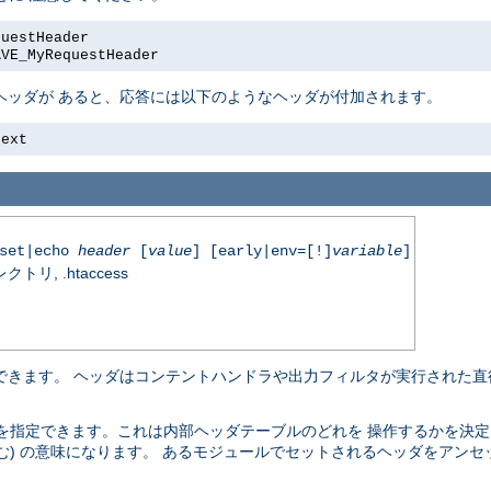
questHeader
AVE_MyRequestHeader
ヘッダが あると、応答には以下のようなヘッダが付加されます。
text
nset|echo
header
[
value
] [early|env=[!]
variable
]
, .htaccess
除できます。 ヘッダはコンテントハンドラや出力フィルタが実行された直
を指定できます。これは内部ヘッダテーブルのどれを 操作するかを決定
む) の意味になります。 あるモジュールでセットされるヘッダをアンセ