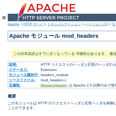
Apache
>
HTTP サーバ
>
ドキュメンテーション
>
バージョン 2.4
>
モ
Apache モジュール mod_headers
この日本語訳はすでに古くなっている 可能性があります。 最
説明:
HTTP リクエストのヘッダと応答のヘッダの
ステータス:
Extension
モジュール識別子:
headers_module
ソースファイル:
mod_headers.c
互換性:
は Apache 2.0 以降のみで
RequestHeader
概要
このモジュールは HTTP のリクエストヘッダと応答ヘッダを制
ことができます。