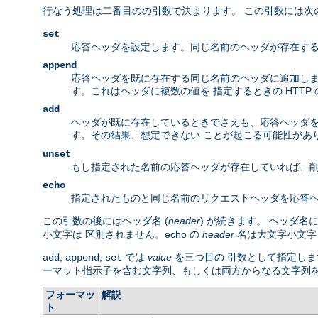
行なう処理は二番目のの引数で決まります。 この引数には次
set
応答ヘッダを設定します。同じ名前のヘッダが存在する
append
応答ヘッダを既に存在する同じ名前のヘッダに追加しま
す。これはヘッダに複数の値を 指定するときの HTTP
add
ヘッダが既に存在しているときでさえも、応答ヘッダを 
す。その結果、想定できない ことが起こる可能性があ
unset
もし指定された名前の応答ヘッダが存在していれば、削
echo
指定されたものと同じ名前のリクエストヘッダを応答ヘ
この引数の後にはヘッダ名 (
header
) が続きます。 ヘッダ
小文字は 区別されません。echo の
header
名は大文字小文字
,
,
では
value
を三つ目の 引数として指定しま
add
append
set
ーマット指示子を含む文字列、もしくは両方からなる文字列
フォーマッ
解説
ト