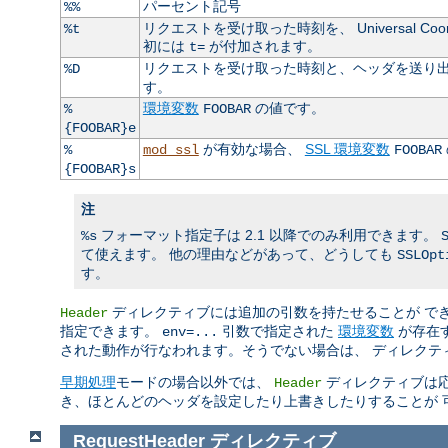
パーセント記号
%%
リクエストを受け取った時刻を、 Universal Coo
%t
初には
が付加されます。
t=
リクエストを受け取った時刻と、ヘッダを送り出
%D
す。
環境変数
の値です。
%
FOOBAR
{FOOBAR}e
が有効な場合、
SSL 環境変数
%
mod_ssl
FOOBAR
{FOOBAR}s
注
フォーマット指定子は 2.1 以降でのみ利用できます。
%s
て使えます。 他の理由などがあって、どうしても
SSLOpt
す。
ディレクティブには追加の引数を持たせることが で
Header
指定できます。
引数で指定された
環境変数
が存在す
env=...
された動作が行なわれます。そうでない場合は、 ディレクテ
早期処理
モードの場合以外では、
ディレクティブは応
Header
き、ほとんどのヘッダを設定したり上書きしたりすることが 
RequestHeader
ディレクティブ