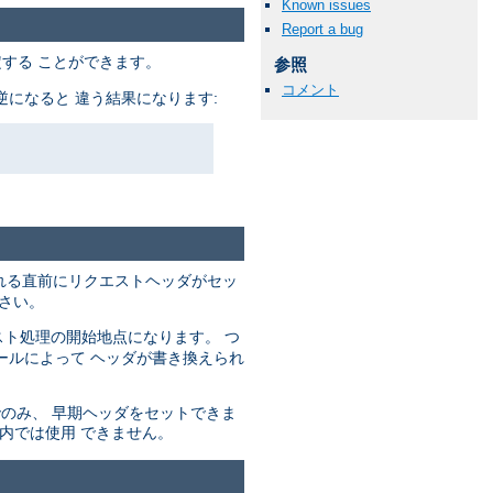
Known issues
Report a bug
する ことができます。
参照
コメント
になると 違う結果になります:
れる直前にリクエストヘッダがセッ
さい。
ト処理の開始地点になります。 つ
ールによって ヘッダが書き換えられ
でのみ、 早期ヘッダをセットできま
内では使用 できません。