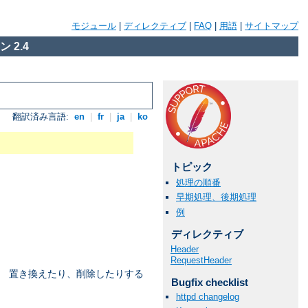
モジュール
|
ディレクティブ
|
FAQ
|
用語
|
サイトマップ
 2.4
翻訳済み言語:
en
|
fr
|
ja
|
ko
トピック
処理の順番
早期処理、後期処理
例
ディレクティブ
Header
RequestHeader
、 置き換えたり、削除したりする
Bugfix checklist
httpd changelog