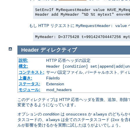
SetEnvIf MyRequestHeader value HAVE_MyRe
Header add MyHeader "%D %t mytext" env=H
もし HTTP リクエストに
MyRequestHeader: value
MyHeader: D=3775428 t=991424704447256 my
Header
ディレクティブ
説明:
HTTP 応答ヘッダの設定
構文:
Header [
condition
] set|append|add|u
コンテキスト:
サーバ設定ファイル, バーチャルホスト, ディレクトリ
上書き:
FileInfo
ステータス:
Extension
モジュール:
mod_headers
このディレクティブは HTTP 応答ヘッダを置換、追加、削
変更できるようになっています。
オプションの
condition
は
か
のどちらか
onsuccess
always
タスコードの、
は全てのステータスコード (
を含
always
2
xx
ルが影響を受けるかを実際に試したほうがよいでしょう。