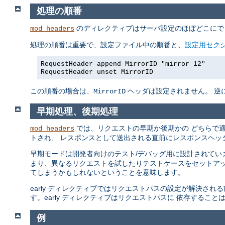
処理の順番
のディレクティブはサーバ設定のほぼどこにで
mod_headers
処理の順番は重要で、設定ファイル中の順番と、
設定用セク
RequestHeader append MirrorID "mirror 12"
RequestHeader unset MirrorID
この順番の場合は、
ヘッダは設定されません。 逆になって
MirrorID
早期処理、後期処理
では、リクエストの早期か後期かの どちらで
mod_headers
トされ、 レスポンスとして送出される直前にレスポンスヘッ
早期モードは開発者向けのテスト/デバッグ用に設計されてい
まり、異なるリクエストを試したりテストケースをセットアッ
てしまうかもしれないということを意味します。
early ディレクティブではリクエストパスの設定が解決さ
す。early ディレクティブはリクエストパスに 依存するこ
例