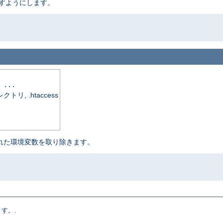
渡すようにします。
 ...
, .htaccess
定された環境変数を取り除きます。
す。.