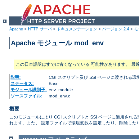
Apache
>
HTTP サーバ
>
ドキュメンテーション
>
バージョン 2.4
>
モ
Apache モジュール mod_env
この日本語訳はすでに古くなっている 可能性があります。 最
説明:
CGI スクリプト及び SSI ページに渡され
ステータス:
Base
モジュール識別子:
env_module
ソースファイル:
mod_env.c
概要
このモジュールにより CGI スクリプトと SSI ページに適用
れます。また、 設定ファイルで環境変数を設定したり、削除した