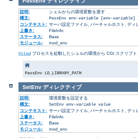
PassEnv
ディレクティブ
説明:
シェルからの環境変数を渡す
構文:
PassEnv
env-variable
[
env-variable
] 
コンテキスト:
サーバ設定ファイル, バーチャルホスト, ディレクトリ
上書き:
FileInfo
ステータス:
Base
モジュール:
mod_env
プロセスを起動したシェルの環境から CGI スクリプト
httpd
例
PassEnv LD_LIBRARY_PATH
SetEnv
ディレクティブ
説明:
環境変数を設定する
構文:
SetEnv
env-variable
value
コンテキスト:
サーバ設定ファイル, バーチャルホスト, ディレクトリ
上書き:
FileInfo
ステータス:
Base
モジュール:
mod_env