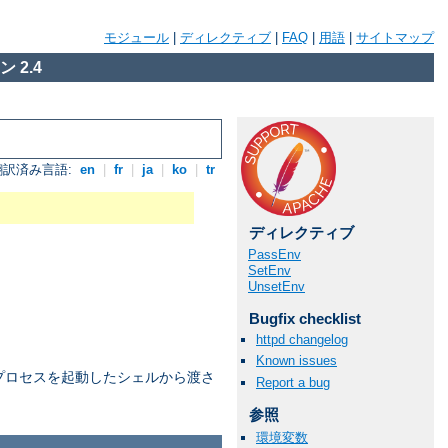
モジュール
|
ディレクティブ
|
FAQ
|
用語
|
サイトマップ
 2.4
翻訳済み言語:
en
|
fr
|
ja
|
ko
|
tr
ディレクティブ
PassEnv
SetEnv
UnsetEnv
Bugfix checklist
httpd changelog
Known issues
プロセスを起動したシェルから渡さ
Report a bug
参照
環境変数