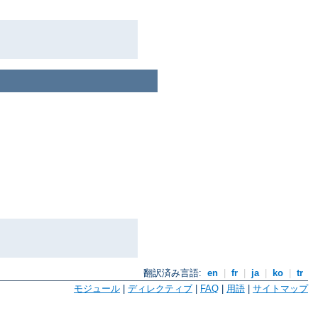
翻訳済み言語:
en
|
fr
|
ja
|
ko
|
tr
モジュール
|
ディレクティブ
|
FAQ
|
用語
|
サイトマップ