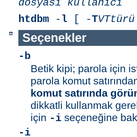
dosyası
kullanıcı
htdbm
-
l
[ -
T
VTtürü
Seçenekler
-b
Betik kipi; parola için 
parola komut satırından 
komut satırında görü
dikkatli kullanmak gerek
için
seçeneğine bakı
-i
-i