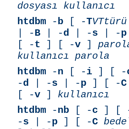
dosyası
kullanıcı
htdbm
-
b
[ -
T
VTtürü
| -
B
| -
d
| -
s
| -
p
[ -
t
] [ -
v
]
parol
kullanıcı
parola
htdbm
-
n
[ -
i
] [ -
-
d
| -
s
| -
p
] [ -
C
[ -
v
]
kullanıcı
htdbm
-
nb
[ -
c
] [ 
-
s
| -
p
] [ -
C
bede