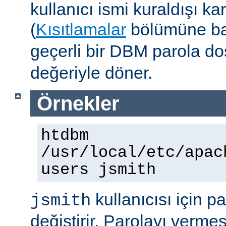
kullanıcı ismi kuraldışı ka
(
Kısıtlamalar
bölümüne ba
geçerli bir DBM parola d
değeriyle döner.
Örnekler
htdbm
/usr/local/etc/apac
users jsmith
kullanıcısı için p
jsmith
değiştirir. Parolayı vermes