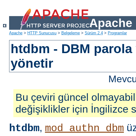
Apache 
Apache
>
HTTP Sunucusu
>
Belgeleme
>
Sürüm 2.4
>
Programlar
htdbm - DBM parola v
yönetir
Mevcut
Bu çeviri güncel olmayabil
değişiklikler için İngilizce
,
üz
htdbm
mod_authn_dbm