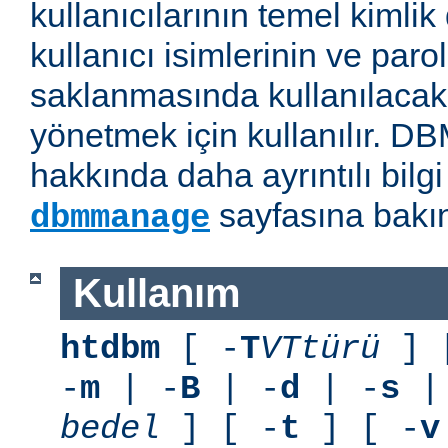
kullanıcılarının temel kimlik
kullanıcı isimlerinin ve paro
saklanmasında kullanılaca
yönetmek için kullanılır. D
hakkında daha ayrıntılı bilg
sayfasına bakın
dbmmanage
Kullanım
htdbm
[ -
T
VTtürü
] 
-
m
| -
B
| -
d
| -
s
|
bedel
] [ -
t
] [ -
v