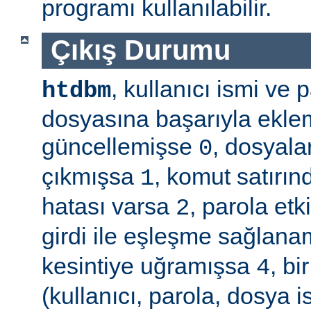
programı kullanılabilir.
Çıkış Durumu
, kullanıcı ismi ve
htdbm
dosyasına başarıyla ekle
güncellemişse
, dosyala
0
çıkmışsa
, komut satırın
1
hatası varsa
, parola etk
2
girdi ile eşleşme sağla
kesintiye uğramışsa
, b
4
(kullanıcı, parola, dosya 