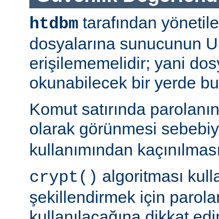
tarafından yönetil
htdbm
dosyalarına sunucunun U
erişilememelidir; yani dosy
okunabilecek bir yerde b
Komut satırında parolanı
olarak görünmesi sebebi
kullanımından kaçınılması
algoritması kulla
crypt()
şekillendirmek için parolan
kullanılacağına dikkat edi