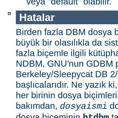
veya "default" olabilir.
Hatalar
Birden fazla DBM dosya b
büyük bir olasılıkla da si
fazla biçemle ilgili kütüp
NDBM, GNU'nun GDBM pr
Berkeley/Sleepycat DB 2/
başlıcalarıdır. Ne yazık k
her birinin dosya biçimleri 
bakımdan,
do
dosyaismi
dosya biçeminin
ta
htdbm