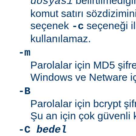
belirtilmediğ
dosyası
komut satırı sözdizimini
seçenek
seçeneği ile
-c
kullanılamaz.
-m
Parolalar için MD5 şifre
Windows ve Netware içi
-B
Parolalar için bcrypt şif
Şu an için çok güvenli 
-C
bedel