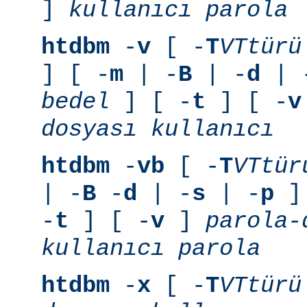
]
kullanıcı
parola
htdbm
-
v
[ -
T
VTtürü
] [ -
m
| -
B
| -
d
| 
bedel
] [ -
t
] [ -
v
dosyası
kullanıcı
htdbm
-
vb
[ -
T
VTtür
| -
B
-
d
| -
s
| -
p
] 
-
t
] [ -
v
]
parola-
kullanıcı
parola
htdbm
-
x
[ -
T
VTtürü