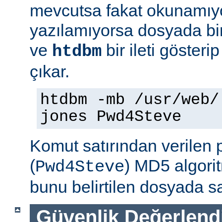
mevcutsa fakat okunamıy
yazılamıyorsa dosyada bir
ve
bir ileti gösteri
htdbm
çıkar.
htdbm -mb /usr/web/
jones Pwd4Steve
Komut satırından verilen 
(
) MD5 algorit
Pwd4Steve
bunu belirtilen dosyada sa
Güvenlik Değerlend