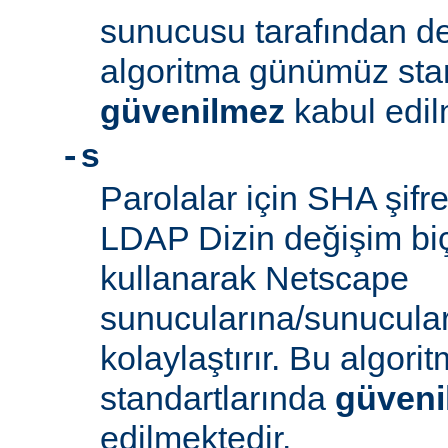
sunucusu tarafından d
algoritma günümüz sta
güvenilmez
kabul edil
-s
Parolalar için SHA şifre
LDAP Dizin değişim biçe
kullanarak Netscape
sunucularına/sunucula
kolaylaştırır. Bu algor
standartlarında
güveni
edilmektedir.