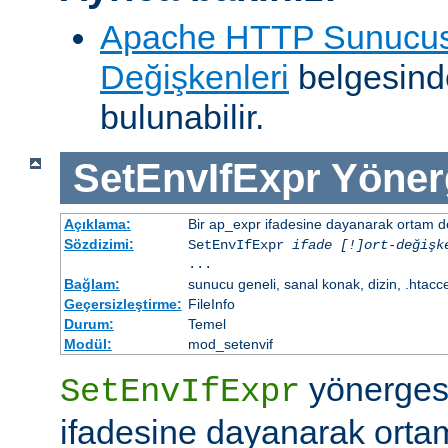
Apache HTTP Sunucus
Değişkenleri
belgesind
bulunabilir.
SetEnvIfExpr
Yöner
Açıklama:
Bir ap_expr ifadesine dayanarak ortam d
Sözdizimi:
SetEnvIfExpr
ifade [!]ort-değişk
...
Bağlam:
sunucu geneli, sanal konak, dizin, .htacc
Geçersizleştirme:
FileInfo
Durum:
Temel
Modül:
mod_setenvif
yönergesi
SetEnvIfExpr
ifadesine dayanarak orta