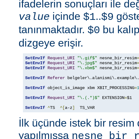
ifadelerin sonuçları ile de
içinde
..
göste
value
$1
$9
tanınmaktadır.
bu kalıp
$0
dizgeye erişir.
SetEnvIf
Request_URI
"\.gif$"
 nesne_bir_resim
SetEnvIf
Request_URI
"\.jpg$"
 nesne_bir_resim
SetEnvIf
Request_URI
"\.xbm$"
 nesne_bir_resim
SetEnvIf
Referer
 belgeler\.alanismi\.example\.
SetEnvIf
 object_is_image xbm XBIT_PROCESSING
=
SetEnvIf
Request_URI
"\.(.*)$"
 EXTENSION
=
$1

SetEnvIf
^
TS  
^[
a-z
]
  TS_VAR
İlk üçünde istek bir resim 
yapılmışsa
nesne_bir_