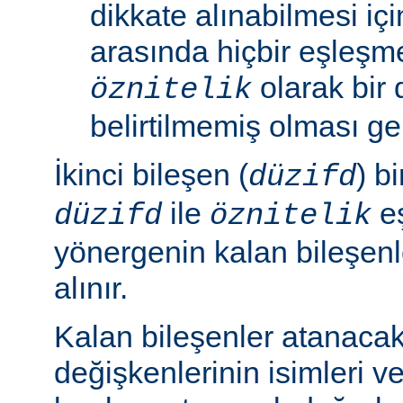
dikkate alınabilmesi için
arasında hiçbir eşleş
olarak bir 
öznitelik
belirtilmemiş olması ger
İkinci bileşen (
) b
düzifd
ile
eş
düzifd
öznitelik
yönergenin kalan bileşen
alınır.
Kalan bileşenler atanaca
değişkenlerinin isimleri ve