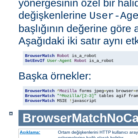
yönergesinin özel bir hali
değişkenlerine
User-Ag
başlığının değerine göre 
Aşağıdaki iki satır aynı etk
BrowserMatch
Robot
SetEnvIf
User-Agent
Robot
 is_a_robot
Başka örnekler:
BrowserMatch
^
Mozilla
 forms jpeg
=
yes browser
=
BrowserMatch
"^Mozilla/[2-3]"
BrowserMatch
 MSIE 
!
javascript
BrowserMatchNoCa
Açıklama:
Ortam değişkenlerini HTTP kullanıcı ara
eşleşmelerine bağlı olarak belirler.