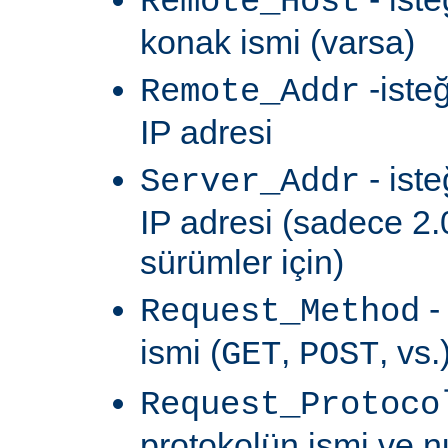
Remote_Host
konak ismi (varsa)
-iste
Remote_Addr
IP adresi
- ist
Server_Addr
IP adresi (sadece 2.
sürümler için)
-
Request_Method
ismi (
,
, vs.
GET
POST
Request_Protoco
protokolün ismi ve 