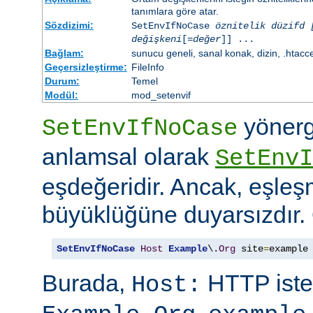
tanımlara göre atar.
Sözdizimi:
SetEnvIfNoCase
öznitelik düzifd 
değişkeni
[=
değer
]] ...
Bağlam:
sunucu geneli, sanal konak, dizin, .htacc
Geçersizleştirme:
FileInfo
Durum:
Temel
Modül:
mod_setenvif
yönerg
SetEnvIfNoCase
anlamsal olarak
SetEnvI
eşdeğeridir. Ancak, eşleş
büyüklüğüne duyarsızdır.
SetEnvIfNoCase
Host
Example
\.
Org
 site
=
example
Burada,
HTTP iste
Host:
,