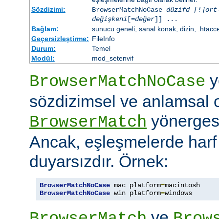
Sözdizimi:
BrowserMatchNoCase
düzifd [!]ort
değişkeni
[=
değer
]] ...
Bağlam:
sunucu geneli, sanal konak, dizin, .htacc
Geçersizleştirme:
FileInfo
Durum:
Temel
Modül:
mod_setenvif
y
BrowserMatchNoCase
sözdizimsel ve anlamsal 
yönergesi
BrowserMatch
Ancak, eşleşmelerde har
duyarsızdır. Örnek:
BrowserMatchNoCase
 mac platform
=
BrowserMatchNoCase
 win platform
=
windows
ve
BrowserMatch
Brow