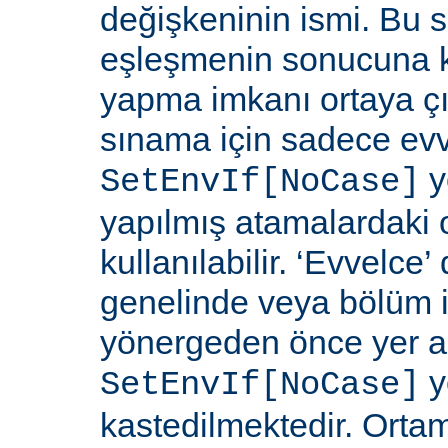
değişkeninin ismi. Bu 
eşleşmenin sonucuna k
yapma imkanı ortaya çı
sınama için sadece ev
y
SetEnvIf[NoCase]
yapılmış atamalardaki 
kullanılabilir. ‘Evvelce
genelinde veya bölüm 
yönergeden önce yer a
y
SetEnvIf[NoCase]
kastedilmektedir. Orta