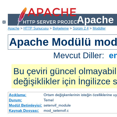
Apache 
Apache
>
HTTP Sunucusu
>
Belgeleme
>
Sürüm 2.4
>
Modüller
Apache Modülü mod
Mevcut Diller:
e
Bu çeviri güncel olmayabil
değişiklikler için İngilizce
Açıklama:
Ortam değişkenlerinin isteğin özelliklerine 
Durum:
Temel
Modül Betimleyici:
setenvif_module
Kaynak Dosyası:
mod_setenvif.c