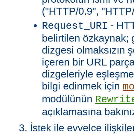
("HTTP/0.9", "HTTP/1
- HTT
Request_URI
belirtilen özkaynak; 
dizgesi olmaksızın 
içeren bir URL parça
dizgeleriyle eşleşmel
bilgi edinmek için
m
modülünün
Rewrit
açıklamasına bakını
İstek ile evvelce ilişkil