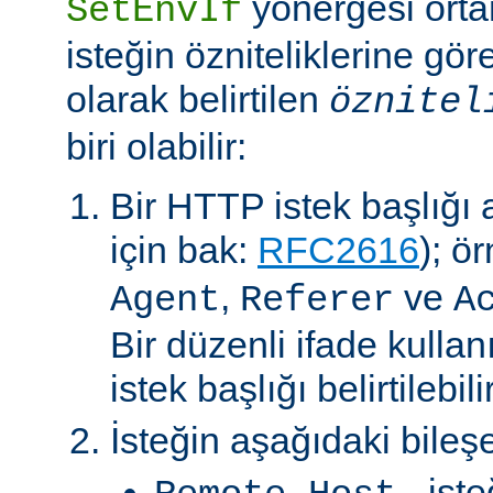
yönergesi orta
SetEnvIf
isteğin özniteliklerine göre
olarak belirtilen
öznitel
biri olabilir:
Bir HTTP istek başlığı al
için bak:
RFC2616
); ö
,
ve
Agent
Referer
A
Bir düzenli ifade kullan
istek başlığı belirtilebilir
İsteğin aşağıdaki bileşe
- ist