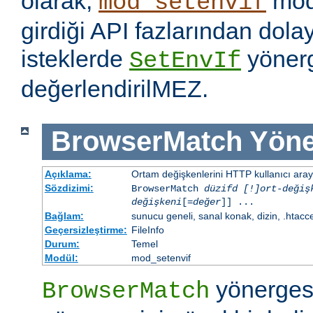
olarak,
mod
mod_setenvif
girdiği API fazlarından dolay
isteklerde
yönerge
SetEnvIf
değerlendirilMEZ.
BrowserMatch
Yöne
Açıklama:
Ortam değişkenlerini HTTP kullanıcı aray
Sözdizimi:
BrowserMatch
düzifd [!]ort-değiş
değişkeni
[=
değer
]] ...
Bağlam:
sunucu geneli, sanal konak, dizin, .htacc
Geçersizleştirme:
FileInfo
Durum:
Temel
Modül:
mod_setenvif
yönerges
BrowserMatch