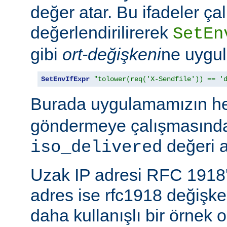
değer atar. Bu ifadeler ç
değerlendirilirerek
SetEn
gibi
ort-değişkeni
ne uygul
SetEnvIfExpr
"tolower(req('X-Sendfile')) == '
Burada uygulamamızın h
göndermeye çalışmasında
değeri a
iso_delivered
Uzak IP adresi RFC 1918'
adres ise rfc1918 değişk
daha kullanışlı bir örnek o