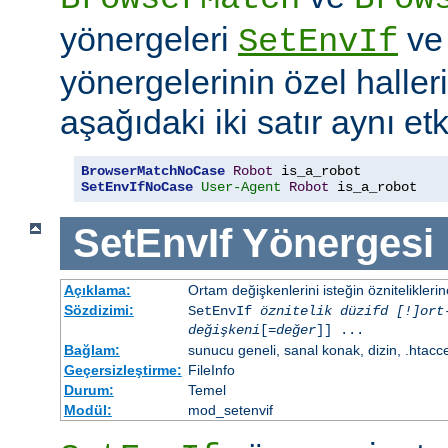
yönergeleri
v
SetEnvIf
yönergelerinin özel haller
aşağıdaki iki satır aynı etk
BrowserMatchNoCase
Robot
SetEnvIfNoCase
User-Agent
Robot
 is_a_robot
SetEnvIf
Yönergesi
Açıklama:
Ortam değişkenlerini isteğin özniteliklerin
Sözdizimi:
SetEnvIf
öznitelik düzifd [!]ort
değişkeni
[=
değer
]] ...
Bağlam:
sunucu geneli, sanal konak, dizin, .htacc
Geçersizleştirme:
FileInfo
Durum:
Temel
Modül:
mod_setenvif