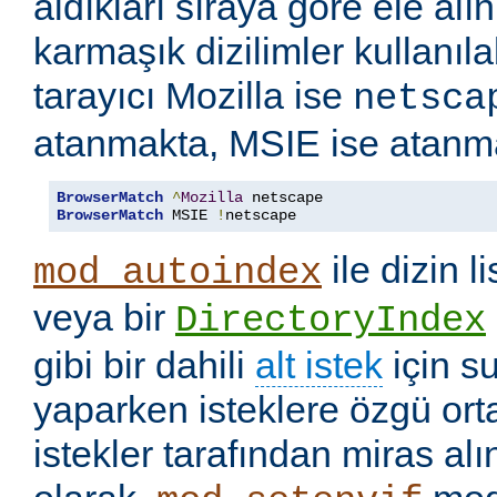
aldıkları sıraya göre ele alı
karmaşık dizilimler kullanıla
tarayıcı Mozilla ise
netsca
atanmakta, MSIE ise atanm
BrowserMatch
^
Mozilla
BrowserMatch
 MSIE 
!
netscape
ile dizin l
mod_autoindex
veya bir
DirectoryIndex
gibi bir dahili
alt istek
için s
yaparken isteklere özgü ort
istekler tarafından miras a