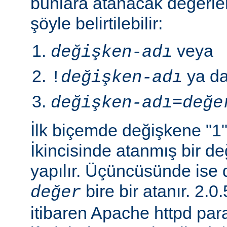
bunlara atanacak değerle
şöyle belirtilebilir:
veya
değişken-adı
ya d
!
değişken-adı
değişken-adı
=
değe
İlk biçemde değişkene "1" 
İkincisinde atanmış bir 
yapılır. Üçüncüsünde ise 
bire bir atanır. 2
değer
itibaren Apache httpd para