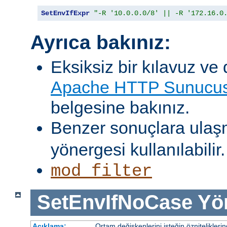
SetEnvIfExpr
"-R '10.0.0.0/8' || -R '172.16.0
Ayrıca bakınız:
Eksiksiz bir kılavuz ve 
Apache HTTP Sunucusu
belgesine bakınız.
Benzer sonuçlara ulaş
yönergesi kullanılabilir.
mod_filter
SetEnvIfNoCase
Yö
Açıklama:
Ortam değişkenlerini isteğin öznitelikler