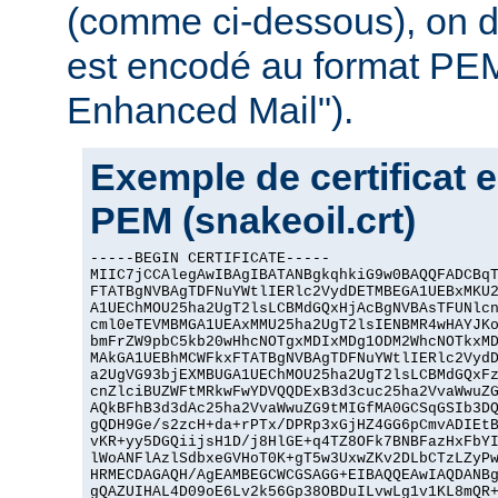
(comme ci-dessous), on dit
est encodé au format PEM
Enhanced Mail").
Exemple de certificat 
PEM (snakeoil.crt)
-----BEGIN CERTIFICATE-----

MIIC7jCCAlegAwIBAgIBATANBgkqhkiG9w0BAQQFADCBqT
FTATBgNVBAgTDFNuYWtlIERlc2VydDETMBEGA1UEBxMKU2
A1UEChMOU25ha2UgT2lsLCBMdGQxHjAcBgNVBAsTFUNlcn
cml0eTEVMBMGA1UEAxMMU25ha2UgT2lsIENBMR4wHAYJKo
bmFrZW9pbC5kb20wHhcNOTgxMDIxMDg1ODM2WhcNOTkxMD
MAkGA1UEBhMCWFkxFTATBgNVBAgTDFNuYWtlIERlc2VydD
a2UgVG93bjEXMBUGA1UEChMOU25ha2UgT2lsLCBMdGQxFz
cnZlciBUZWFtMRkwFwYDVQQDExB3d3cuc25ha2VvaWwuZG
AQkBFhB3d3dAc25ha2VvaWwuZG9tMIGfMA0GCSqGSIb3DQ
gQDH9Ge/s2zcH+da+rPTx/DPRp3xGjHZ4GG6pCmvADIEtB
vKR+yy5DGQiijsH1D/j8HlGE+q4TZ8OFk7BNBFazHxFbYI
lWoANFlAzlSdbxeGVHoT0K+gT5w3UxwZKv2DLbCTzLZyPw
HRMECDAGAQH/AgEAMBEGCWCGSAGG+EIBAQQEAwIAQDANBg
gQAZUIHAL4D09oE6Lv2k56Gp38OBDuILvwLg1v1KL8mQR+