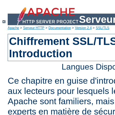
Serveu
Apache
>
Serveur HTTP
>
Documentation
>
Version 2.4
>
SSL/TLS
Chiffrement SSL/TLS 
Introduction
Langues Dispo
Ce chapitre en guise d'intro
aux lecteurs pour lesquels
Apache sont familiers, mais
experts en matière de sécurit