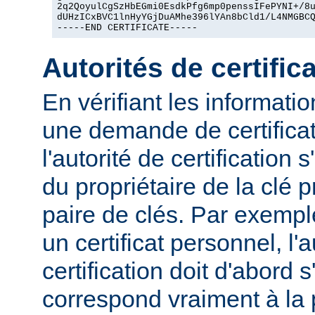
2q2QoyulCgSzHbEGmi0EsdkPfg6mp0penssIFePYNI+/8u
dUHzICxBVC1lnHyYGjDuAMhe396lYAn8bCld1/L4NMGBCQ
-----END CERTIFICATE-----
Autorités de certific
En vérifiant les informat
une demande de certificat
l'autorité de certification 
du propriétaire de la clé 
paire de clés. Par exemp
un certificat personnel, l'a
certification doit d'abord s
correspond vraiment à la 