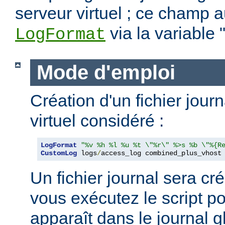
serveur virtuel ; ce champ a
via la variable 
LogFormat
Mode d'emploi
Création d'un fichier jour
virtuel considéré :
LogFormat
"%v %h %l %u %t \"%r\" %>s %b \"%{R
CustomLog
 logs
/
access_log combined_plus_vhost
Un fichier journal sera cré
vous exécutez le script po
apparaît dans le journal g