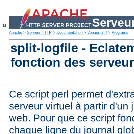
Serveu
Apache
>
Serveur HTTP
>
Documentation
>
Version 2.4
>
Programs
split-logfile - Eclat
fonction des serveur
Ce script perl permet d'extr
serveur virtuel à partir d'un
web. Pour que ce script fon
chaque ligne du journal globa