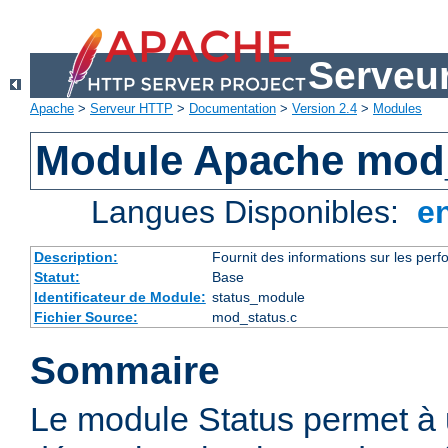
Serveu
Apache
>
Serveur HTTP
>
Documentation
>
Version 2.4
>
Modules
Module Apache mod
Langues Disponibles:
e
Description:
Fournit des informations sur les perfo
Statut:
Base
Identificateur de Module:
status_module
Fichier Source:
mod_status.c
Sommaire
Le module Status permet à 