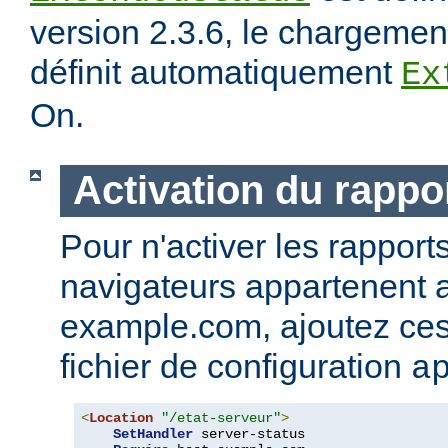
version 2.3.6, le chargeme
définit automatiquement
Ex
On.
Activation du rappor
Pour n'activer les rapport
navigateurs appartenent
example.com, ajoutez ces 
fichier de configuration
a
<
Location
"/etat-serveur"
>
SetHandler
 server-status
