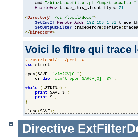
    cmd
=
"/bin/tracefilter.pl /tmp/traceafter"
 
EnableEnv
=
trace_this_client ftype
=
21
<
Directory
"/usr/local/docs"
>
SetEnvIf
Remote_Addr
192.168
.
1.31
 trace_th
SetOutputFilter
 tracebefore
;
deflate
;
</
Directory
>
Voici le filtre qui trace
#!/usr/local/bin/perl -w
use
 strict
;
open
(
SAVE
,
">$ARGV[0]"
)
    or 
die
"can't open $ARGV[0]: $?"
;
while
(<
STDIN
>)
{
print
 SAVE $_
;
print
 $_
;
}
close
(
SAVE
);
Directive
ExtFilterD