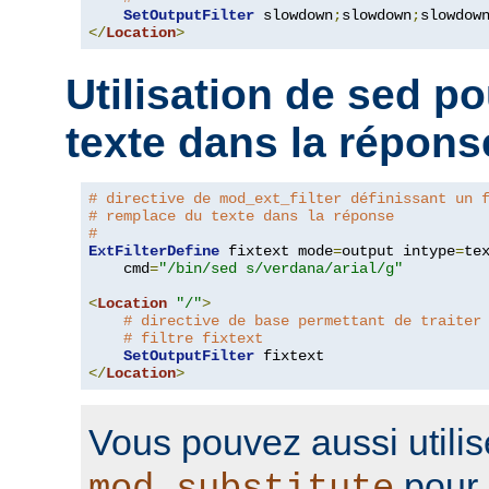
SetOutputFilter
 slowdown
;
slowdown
;
</
Location
>
Utilisation de sed p
texte dans la répons
# directive de mod_ext_filter définissant un 
# remplace du texte dans la réponse
#
ExtFilterDefine
 fixtext mode
=
output intype
=
te
    cmd
=
"/bin/sed s/verdana/arial/g"
<
Location
"/"
>
# directive de base permettant de traiter
# filtre fixtext
SetOutputFilter
</
Location
>
Vous pouvez aussi utilis
pour 