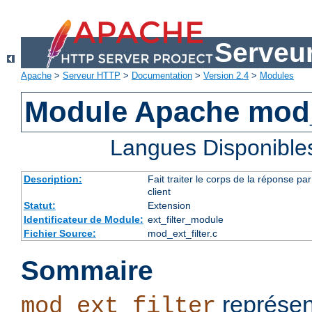
Serveu
Apache
>
Serveur HTTP
>
Documentation
>
Version 2.4
>
Modules
Module Apache mod_e
Langues Disponible
Description:
Fait traiter le corps de la réponse 
client
Statut:
Extension
Identificateur de Module:
ext_filter_module
Fichier Source:
mod_ext_filter.c
Sommaire
représen
mod_ext_filter