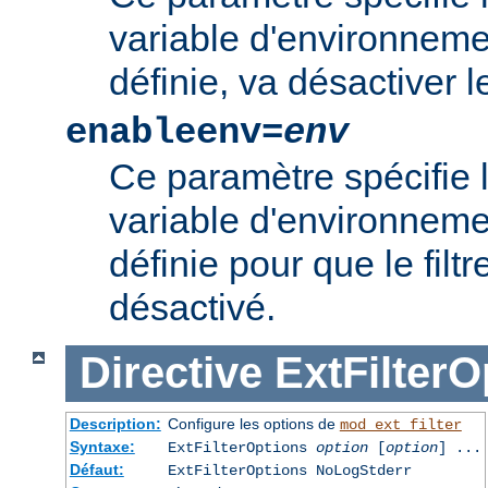
variable d'environnement
définie, va désactiver le 
enableenv=
env
Ce paramètre spécifie 
variable d'environnemen
définie pour que le filtr
désactivé.
Directive
ExtFilterO
Description:
Configure les options de
mod_ext_filter
Syntaxe:
ExtFilterOptions
option
[
option
] ...
Défaut:
ExtFilterOptions NoLogStderr