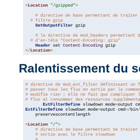
<
Location
"/gzipped"
>
# directive de base permettant de traiter
# filtre gzip
SetOutputFilter
 gzip

# la directive de mod_headers permettant 
# d'en-tête "Content-Encoding: gzip"
Header
 set 
Content
-
Encoding
</
Location
>
Ralentissement du s
# directive de mod_ext_filter définissant un 
# passer tous les flux en sortie par la comma
# modifie rien ; elle ne fait que compliquer 
# flux et consommer des ressources supplément
ExtFilterDefine
 slowdown mode
=
output c
ExtFilterDefine
 slowdown mode
=
output cmd
=/
bin
    preservescontentlength

<
Location
"/"
>
# directive de base permettant de traiter
# sortie avec le filtre slowdown
#