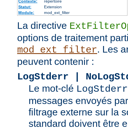
Contexte:
répertoire
Statut:
Extension
Module:
mod_ext_filter
La directive
ExtFilterO
options de traitement part
. Les 
mod_ext_filter
peuvent contenir :
LogStderr | NoLogSt
Le mot-clé
LogStderr
messages envoyés par
filtrage externe sur la s
standard doivent être e