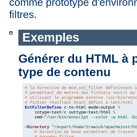
comme prototype d'environ
filtres.
Exemples
Générer du HTML à pa
type de contenu
# la directive de mod_ext_filter définissant 
# permettant de mettre des fichiers text/c au
# utilisant le programme externe /usr/bin/ens
# fichier résultant étant défini à text/html
ExtFilterDefine
 c-to-html mode
=
output \

    intype
=
text
/
c outtype
=
text
/
html \

    cmd
=
"/usr/bin/enscript --color -w html -E
<
Directory
"/export/home/trawick/apacheinst/h
# directive de base permettant de traiter
# nouveau filtre