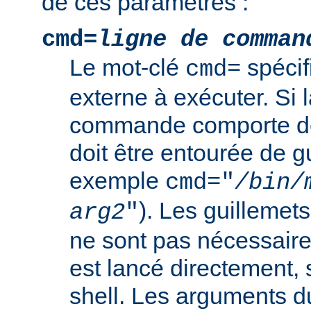
de ces paramètres :
cmd=
ligne de comman
Le mot-clé
spéci
cmd=
externe à exécuter. Si l
commande comporte de
doit être entourée de g
exemple
cmd="
/bin/
). Les guillemets
arg2
"
ne sont pas nécessair
est lancé directement, 
shell. Les arguments 