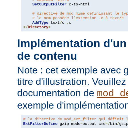
SetOutputFilter
 c-to-html

# directive de mod_mime définissant le ty
# le nom possède l'extension .c à text/c
AddType
 text
/
c 
.
</
Directory
>
Implémentation d'un 
de contenu
Note : cet exemple avec gz
titre d'illustration. Veuille
documentation de
mod_d
exemple d'implémentation
# la directive de mod_ext_filter qui définit 
ExtFilterDefine
 gzip mode
=
output cmd
=/
bin
/
gzip