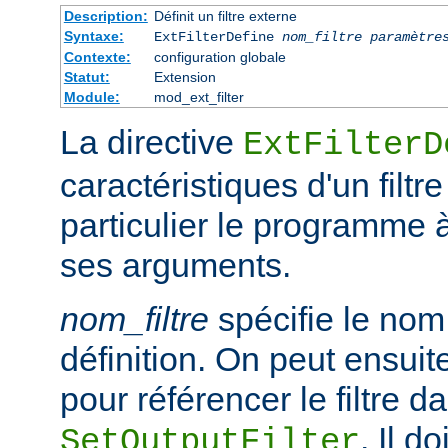
Description:
Définit un filtre externe
Syntaxe:
ExtFilterDefine
nom_filtre
paramètre
Contexte:
configuration globale
Statut:
Extension
Module:
mod_ext_filter
La directive
ExtFilterD
caractéristiques d'un filtr
particulier le programme 
ses arguments.
nom_filtre
spécifie le nom 
définition. On peut ensuit
pour référencer le filtre d
. Il d
SetOutputFilter