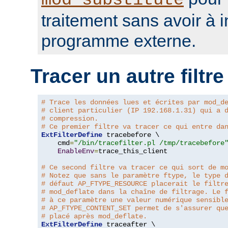
mod_substitute
traitement sans avoir à 
programme externe.
Tracer un autre filtre
# Trace les données lues et écrites par mod_d
# client particulier (IP 192.168.1.31) qui a 
# compression.
# Ce premier filtre va tracer ce qui entre da
ExtFilterDefine
 tracebefore \

    cmd
=
"/bin/tracefilter.pl /tmp/tracebefore
EnableEnv
=
trace_this_client

# Ce second filtre va tracer ce qui sort de m
# Notez que sans le paramètre ftype, le type 
# défaut AP_FTYPE_RESOURCE placerait le filtr
# mod_deflate dans la chaîne de filtrage. Le 
# à ce paramètre une valeur numérique sensibl
# AP_FTYPE_CONTENT_SET permet de s'assurer qu
# placé après mod_deflate.
ExtFilterDefine
 traceafter \
