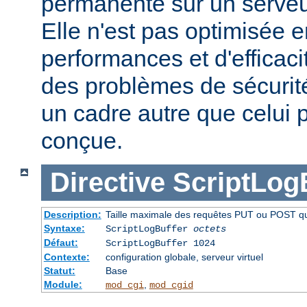
permanente sur un serveu
Elle n'est pas optimisée 
performances et d'efficaci
des problèmes de sécurité 
un cadre autre que celui p
conçue.
Directive
ScriptLog
Description:
Taille maximale des requêtes PUT ou POST qui 
Syntaxe:
ScriptLogBuffer
octets
Défaut:
ScriptLogBuffer 1024
Contexte:
configuration globale, serveur virtuel
Statut:
Base
Module:
,
mod_cgi
mod_cgid