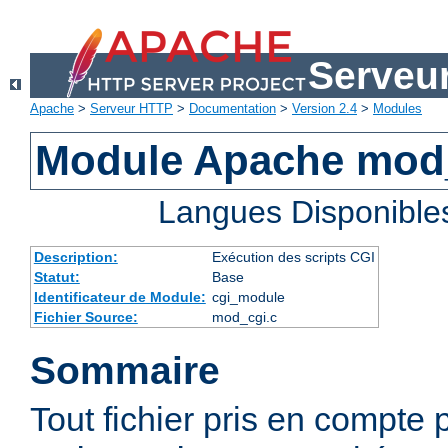
Serveu
Apache
>
Serveur HTTP
>
Documentation
>
Version 2.4
>
Modules
Module Apache mod
Langues Disponible
Description:
Exécution des scripts CGI
Statut:
Base
Identificateur de Module:
cgi_module
Fichier Source:
mod_cgi.c
Sommaire
Tout fichier pris en compte 