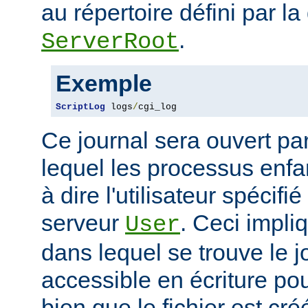
au répertoire défini par la
.
ServerRoot
Exemple
ScriptLog
 logs
/
cgi_log
Ce journal sera ouvert par 
lequel les processus enfan
à dire l'utilisateur spécifi
serveur
. Ceci impli
User
dans lequel se trouve le jo
accessible en écriture pour
bien que le fichier est cr