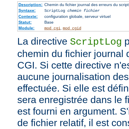
Description:
Chemin du fichier journal des erreurs du scrip
Syntaxe:
ScriptLog
chemin fichier
Contexte:
configuration globale, serveur virtuel
Statut:
Base
Module:
,
mod_cgi
mod_cgid
La directive
p
ScriptLog
chemin du fichier journal 
CGI. Si cette directive n'e
aucune journalisation des 
effectuée. Si elle est défi
sera enregistrée dans le f
est fourni en argument. S'
de fichier relatif, il est c