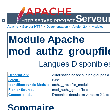
Serveu
Apache
>
Serveur HTTP
>
Documentation
>
Version 2.4
>
Modules
Module Apache
mod_authz_groupfil
Langues Disponible
Description:
Autorisation basée sur les groupes à l
Statut:
Base
Identificateur de Module:
authz_groupfile_module
Fichier Source:
mod_authz_groupfile.c
Compatibilité:
Disponible depuis les versions 2.1 e
Sommaire