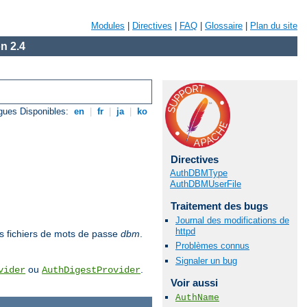
Modules
|
Directives
|
FAQ
|
Glossaire
|
Plan du site
n 2.4
gues Disponibles:
en
|
fr
|
ja
|
ko
Directives
AuthDBMType
AuthDBMUserFile
Traitement des bugs
Journal des modifications de
httpd
des fichiers de mots de passe
dbm
.
Problèmes connus
Signaler un bug
ou
.
vider
AuthDigestProvider
Voir aussi
AuthName