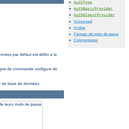
AuthType
AuthBasicProvider
AuthDigestProvider
htpasswd
htdbm
Formats de mots de passe
Commentaires
nnées par défaut est défini à la
ligne de commande configure de
ype de base de données.
t de leurs mots de passe