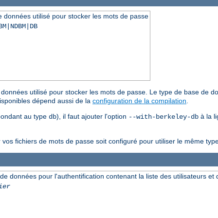
de données utilisé pour stocker les mots de passe
BM|NDBM|DB
de données utilisé pour stocker les mots de passe. Le type de base de do
disponibles dépend aussi de la
configuration de la compilation
.
spondant au type
), il faut ajouter l'option
à la 
db
--with-berkeley-db
r vos fichiers de mots de passe soit configuré pour utiliser le même t
 de données pour l'authentification contenant la liste des utilisateurs e
ier