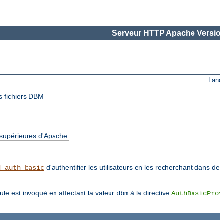
Serveur HTTP Apache Versio
Lan
des fichiers DBM
t supérieures d'Apache
d'authentifier les utilisateurs en les recherchant dans 
d_auth_basic
ule est invoqué en affectant la valeur
à la directive
dbm
AuthBasicPro