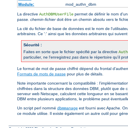
Module:
mod_authn_dbm
La directive
permet de définir le nom d'un 
AuthDBMUserFile
passe.
chemin-fichier
doit être un chemin absolu vers le fich
La clé du fichier de base de données est le nom de l'utilisate
arbitraires. Ce ':' ainsi que les données arbitraires qui suiven
Sécurité :
Faites en sorte que le fichier spécifié par la directive
Auth
particulier, ne l'enregistrez
pas
dans le répertoire qu'il pro
Le format de mot de passe chiffré dépend du frontal d'authent
Formats de mots de passe
pour plus de détails.
Note importante concernant la compatibilité : l'implémentati
chiffrées dans la structure des données DBM, plutôt que de ca
serveur web Netscape, calculent cette longueur en se basant s
DBM entre plusieurs applications, le problème peut éventuell
Un script perl nommé
est fourni avec Apache. On 
dbmmanage
ce module utilise. Il existe également un autre outil pour gé