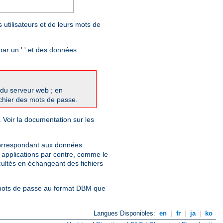
 utilisateurs et de leurs mots de
par un ':' et des données
du serveur web ; en
fichier des mots de passe.
. Voir la documentation sur les
correspondant aux données
s applications par contre, comme le
cultés en échangeant des fichiers
e mots de passe au format DBM que
Langues Disponibles:
en
|
fr
|
ja
|
ko