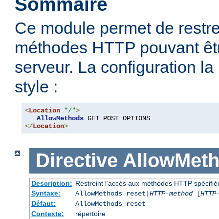
Sommaire
Ce module permet de restre
méthodes HTTP pouvant être
serveur. La configuration la
style :
<
Location
"/"
>
AllowMethods
</
Location
>
Directive
AllowMet
Description:
Restreint l'accès aux méthodes HTTP spécifié
Syntaxe:
AllowMethods reset|
HTTP-method
[
HTTP
Défaut:
AllowMethods reset
Contexte:
répertoire