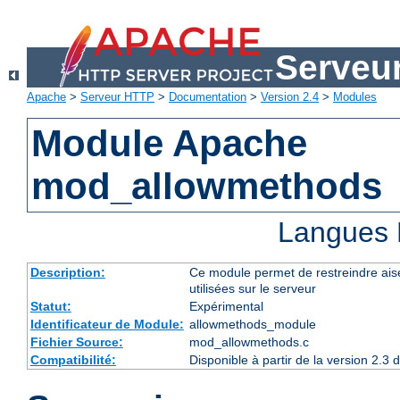
Serveu
Apache
>
Serveur HTTP
>
Documentation
>
Version 2.4
>
Modules
Module Apache
mod_allowmethods
Langues 
Description:
Ce module permet de restreindre ai
utilisées sur le serveur
Statut:
Expérimental
Identificateur de Module:
allowmethods_module
Fichier Source:
mod_allowmethods.c
Compatibilité:
Disponible à partir de la version 2.