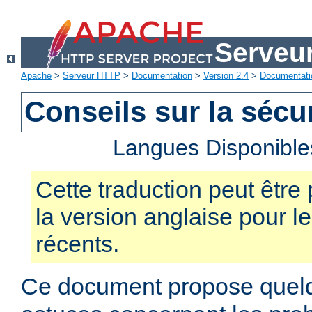
Serveu
Apache
>
Serveur HTTP
>
Documentation
>
Version 2.4
>
Documentati
Conseils sur la sécur
Langues Disponible
Cette traduction peut être 
la version anglaise pour 
récents.
Ce document propose quelq