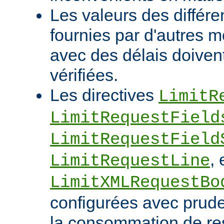
Les valeurs des différe
fournies par d'autres m
avec des délais doivent
vérifiées.
Les directives
LimitR
LimitRequestField
LimitRequestField
, 
LimitRequestLine
LimitXMLRequestBo
configurées avec pruden
la consommation de res