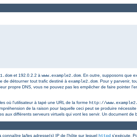
et 192.0.2.2 à
. En outre, supposons que
1.dom
www.example2.dom
e
 de détourner tout trafic destiné à
. Pour y parvenir, tou
example2.dom
leur propre DNS, vous ne pouvez pas les empêcher de faire pointer l'
les où l'utilisateur à tapé une URL de la forme
http://www.example2
mpréhension de la raison pour laquelle ceci peut se produire nécessit
s aux différents serveurs virtuels qui vont les servir. Un document de 
à connaître la/les adresse(s) IP de l'hôte sur lequel
s'exécute. Pou
httpd