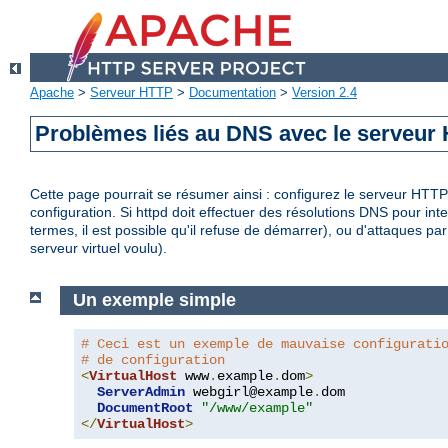
Apache
>
Serveur HTTP
>
Documentation
>
Version 2.4
Problèmes liés au DNS avec le serveu
Cette page pourrait se résumer ainsi : configurez le serveur HTTP 
configuration. Si httpd doit effectuer des résolutions DNS pour inte
termes, il est possible qu'il refuse de démarrer), ou d'attaques par
serveur virtuel voulu).
Un exemple simple
# Ceci est un exemple de mauvaise configurati
# de configuration
<
VirtualHost
 www
.
example
.
dom
>
ServerAdmin
 webgirl@example
.
dom

DocumentRoot
"/www/example"
</
VirtualHost
>