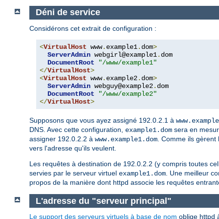
Déni de service
Considérons cet extrait de configuration :
<
VirtualHost
 www
.
example1
.
dom
>
ServerAdmin
 webgirl@example1
.
dom

DocumentRoot
"/www/example1"
</
VirtualHost
>
<
VirtualHost
 www
.
example2
.
dom
>
ServerAdmin
 webguy@example2
.
dom

DocumentRoot
"/www/example2"
</
VirtualHost
>
Supposons que vous ayez assigné 192.0.2.1 à
www.example
DNS. Avec cette configuration,
sera en mesure
example1.dom
assigner 192.0.2.2 à
. Comme ils gèrent 
www.example1.dom
vers l'adresse qu'ils veulent.
Les requêtes à destination de 192.0.2.2 (y compris toutes cel
servies par le serveur virtuel
. Une meilleur co
example1.dom
propos de la manière dont httpd associe les requêtes entrante
L'adresse du "serveur principal"
Le support des serveurs virtuels à base de nom
oblige httpd 