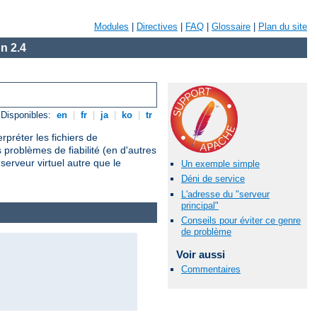
Modules
|
Directives
|
FAQ
|
Glossaire
|
Plan du site
n 2.4
Disponibles:
en
|
fr
|
ja
|
ko
|
tr
préter les fichiers de
 problèmes de fiabilité (en d'autres
serveur virtuel autre que le
Un exemple simple
Déni de service
L'adresse du "serveur
principal"
Conseils pour éviter ce genre
de problème
Voir aussi
Commentaires