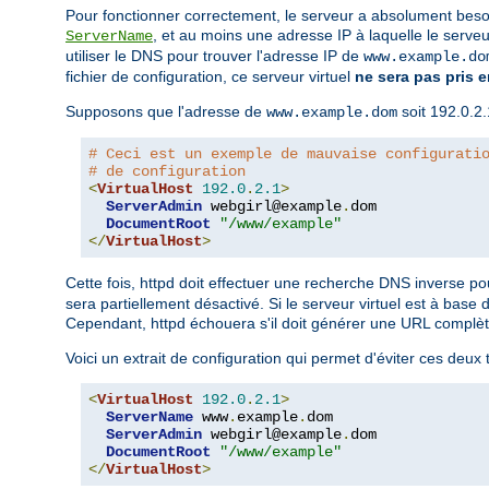
Pour fonctionner correctement, le serveur a absolument besoin
, et au moins une adresse IP à laquelle le serve
ServerName
utiliser le DNS pour trouver l'adresse IP de
www.example.do
fichier de configuration, ce serveur virtuel
ne sera pas pris 
Supposons que l'adresse de
soit 192.0.2.
www.example.dom
# Ceci est un exemple de mauvaise configurati
# de configuration
<
VirtualHost
192.0
.
2.1
>
ServerAdmin
 webgirl@example
.
dom

DocumentRoot
"/www/example"
</
VirtualHost
>
Cette fois, httpd doit effectuer une recherche DNS inverse p
sera partiellement désactivé. Si le serveur virtuel est à base 
Cependant, httpd échouera s'il doit générer une URL complète
Voici un extrait de configuration qui permet d'éviter ces deux
<
VirtualHost
192.0
.
2.1
>
ServerName
 www
.
example
.
dom

ServerAdmin
 webgirl@example
.
dom

DocumentRoot
"/www/example"
</
VirtualHost
>