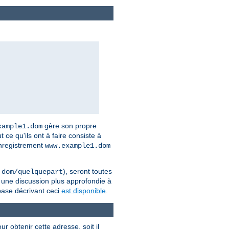
gère son propre
xample1.dom
t ce qu'ils ont à faire consiste à
enregistrement
www.example1.dom
), seront toutes
.dom/quelquepart
e une discussion plus approfondie à
base décrivant ceci
est disponible
.
r obtenir cette adresse, soit il